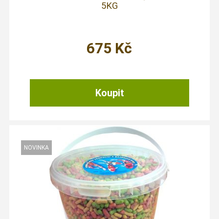
5KG
675
Kč