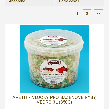
Abecedně ↓
Podle ceny ↓
1
2
>>
APETIT - VLOČKY PRO BAZÉNOVÉ RYBY,
VĚDRO 3L (350G)