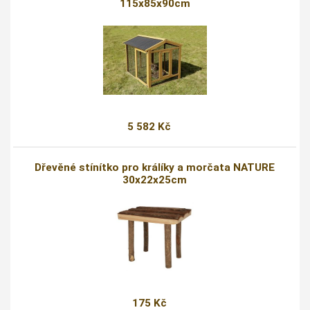
115x85x90cm
5 582 Kč
Dřevěné stínítko pro králíky a morčata NATURE
30x22x25cm
175 Kč