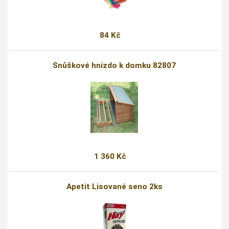
84 Kč
Snůškové hnízdo k domku 82807
1 360 Kč
Apetit Lisované seno 2ks