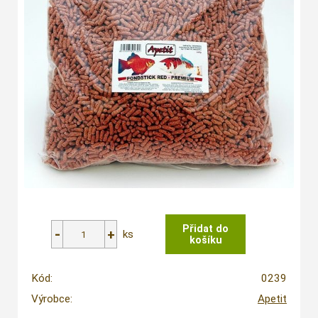
ks
Kód:
0239
Výrobce:
Apetit