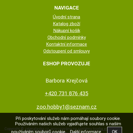
NAVIGACE
Úvodní strana
Katalog zboží
Nákupní košík
Obchodní podmínky
Kontaktní informace
Odstoupení od smlouvy
ESHOP PROVOZUJE
Barbora Krejčová
+420 731 876 435
zoo.hobby1@seznam.cz
Při poskytování služeb nám pomáhají soubory cookie.
Používáním našich služeb vyjadřujete souhlas s naším
Copyright ©
zelenalaska.cz
,
provozováno na systému
tvorba e-shopu
používáním souborů cookie.
Další informace