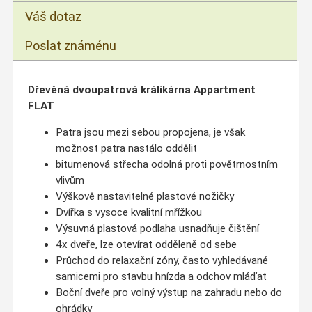
Váš dotaz
Poslat známénu
Dřevěná dvoupatrová králíkárna Appartment
FLAT
Patra jsou mezi sebou propojena, je však
možnost patra nastálo oddělit
bitumenová střecha odolná proti povětrnostním
vlivům
Výškově nastavitelné plastové nožičky
Dvířka
s vysoce kvalitní mřížkou
Výsuvná plastová podlaha usnadňuje čištění
4x dveře, lze otevírat odděleně od sebe
Průchod do relaxační zóny, často vyhledávané
samicemi pro stavbu hnízda a odchov mláďat
Boční dveře pro volný výstup na zahradu nebo do
ohrádky