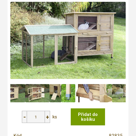
ks
Kód:
82835