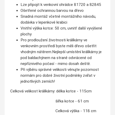
Lze připojit k venkovní ohrádce 81720 a 82845
Ošetřené
ochrannou barvou na dřevo
S
nadná montáž včetně montážního návodu,
d
odávka v lepenkové krabici
Vnitřní výška kotce: 50 cm, uvnitř další vyvýšené
plochy
Pro prodloužení životnosti králíkárny ve
venkovním prostředí byste měli dřevo ošetřit
vhodným nátěrem.
Nejlepší umístění králíkárny je
pod baldachýnem na straně odvrácené od
nepříznivého počasí - mimo dosah deště.
Při výběru správné velikosti věnujte pozornost
normám pro dobré životní podmínky zvířat v
jednotlivých zemích!
Celková velikost králíkárny: délka kotce - 115cm
šířka kotce - 61 cm
Celková výška - 118 cm