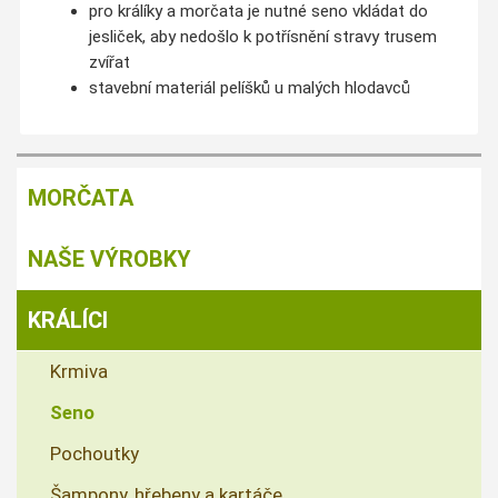
pro králíky a morčata je nutné seno vkládat do
jesliček, aby nedošlo k potřísnění stravy trusem
zvířat
stavební materiál pelíšků u malých hlodavců
MORČATA
NAŠE VÝROBKY
KRÁLÍCI
Krmiva
Seno
Pochoutky
Šampony, hřebeny a kartáče