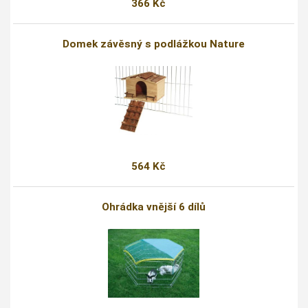
366 Kč
Domek závěsný s podlážkou Nature
564 Kč
Ohrádka vnější 6 dílů