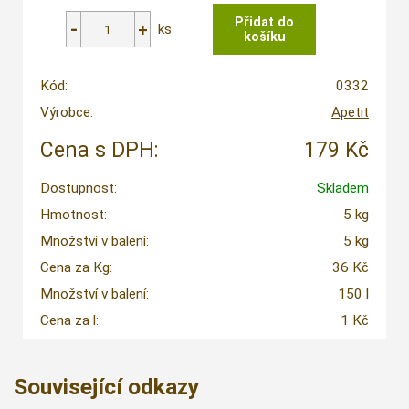
ks
Kód:
0332
Výrobce:
Apetit
Cena s DPH:
179 Kč
Dostupnost:
Skladem
Hmotnost:
5 kg
Množství v balení:
5 kg
Cena za Kg:
36 Kč
Množství v balení:
150 l
Cena za l:
1 Kč
Související odkazy