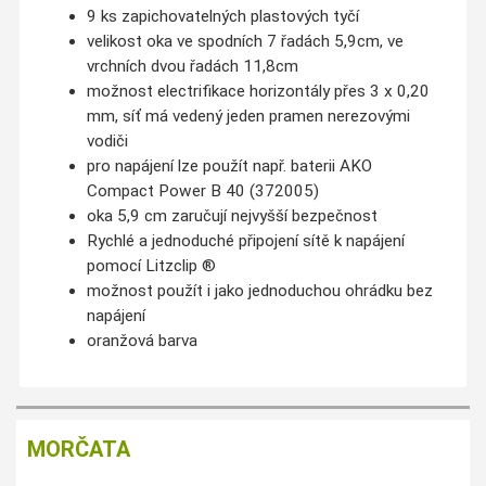
9 ks zapichovatelných plastových tyčí
velikost oka ve spodních 7 řadách 5,9cm, ve
vrchních dvou řadách 11,8cm
možnost
electrifikace
horizontály
přes
3
x
0,20
mm, síť má vedený jeden pramen
nerezovými
vodiči
pro
napájení
lze použít
např.
baterii
AKO
Compact Power
B 40 (372005)
oka 5,9
cm
zaručují
nejvyšší
bezpečnost
Rychlé a
jednoduché připojení sítě k napájení
pomocí
Litzclip
®
možnost použít i jako jednoduchou ohrádku bez
napájení
oranžová barva
MORČATA