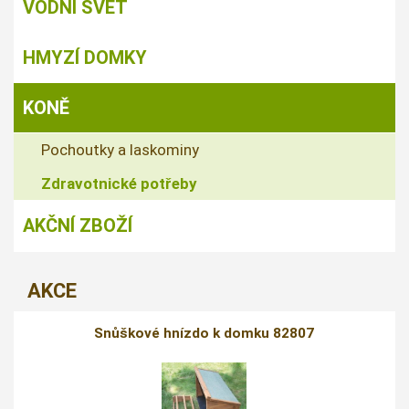
VODNÍ SVĚT
HMYZÍ DOMKY
KONĚ
Pochoutky a laskominy
Zdravotnické potřeby
AKČNÍ ZBOŽÍ
AKCE
Snůškové hnízdo k domku 82807