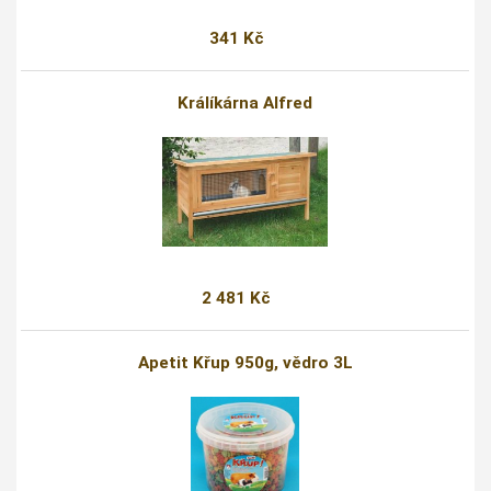
341 Kč
Králíkárna Alfred
2 481 Kč
Apetit Křup 950g, vědro 3L