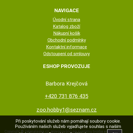
NAVIGACE
Úvodní strana
Katalog zboží
Nákupní košík
Obchodní podmínky
Kontaktní informace
Odstoupení od smlouvy
ESHOP PROVOZUJE
Barbora Krejčová
+420 731 876 435
zoo.hobby1@seznam.cz
Při poskytování služeb nám pomáhají soubory cookie.
Používáním našich služeb vyjadřujete souhlas s naším
Copyright ©
zelenalaska.cz
,
provozováno na systému
tvorba e-shopu