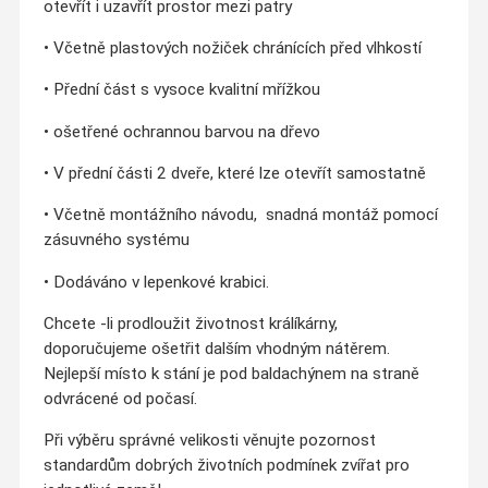
otevřít i uzavřít prostor mezi patry
• Včetně plastových nožiček chránících před vlhkostí
• Přední část s vysoce kvalitní mřížkou
• ošetřené ochrannou barvou na dřevo
• V přední části 2 dveře, které lze otevřít samostatně
• Včetně montážního návodu,
snadná montáž pomocí
zásuvného systému
• Dodáváno v lepenkové krabici.
Chcete -li prodloužit životnost králíkárny,
doporučujeme ošetřit dalším vhodným nátěrem.
Nejlepší místo k stání je pod baldachýnem na straně
odvrácené od počasí.
Při výběru správné velikosti věnujte pozornost
standardům dobrých životních podmínek zvířat pro