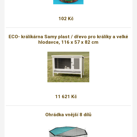
102 Kč
ECO- králíkárna Samy plast / dřevo pro králíky a velké
hlodavce, 116 x 57 x 82 cm
11 621 Kč
Ohrádka vnější 8 dílů