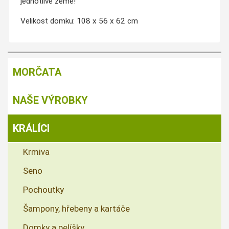
jednotlivé země!
Velikost domku: 108 x 56 x 62 cm
MORČATA
NAŠE VÝROBKY
KRÁLÍCI
Krmiva
Seno
Pochoutky
Šampony, hřebeny a kartáče
Domky a pelíšky