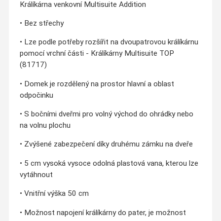
Králíkárna venkovní Multisuite Addition
• Bez střechy
• Lze podle potřeby rozšířit na dvoupatrovou králíkárnu
pomocí vrchní části - Králíkárny Multisuite TOP
(81717)
• Domek je rozdělený na prostor hlavní a oblast
odpočinku
• S bočními dveřmi pro volný východ do ohrádky nebo
na volnu plochu
• Zvýšené zabezpečení díky druhému zámku na dveře
• 5 cm vysoká vysoce odolná plastová vana, kterou lze
vytáhnout
• Vnitřní výška 50 cm
• Možnost napojení králíkárny do pater, je možnost