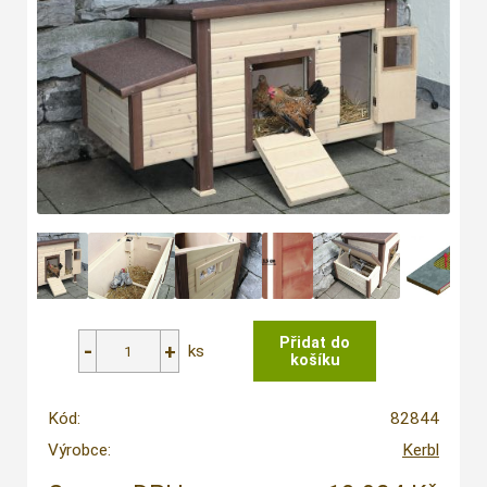
ks
Kód:
82844
Výrobce:
Kerbl