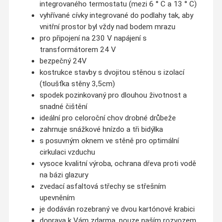
integrovaného termostatu (
mezi
6
°
C
a
13
°
C
)
vyhřívané cívky integrované do podlahy tak, aby
vnitřní prostor byl vždy nad bodem mrazu
pro připojení
na
230
V
napájení
s
transformátorem
24
V
bezpečný 24V
kostrukce stavby s dvojitou stěnou s izolací
(tloušťka stěny 3,5cm)
spodek
pozinkovaný
pro dlouhou životnost
a
snadné čištění
ideální pro celoroční chov drobné drůbeže
zahrnuje snážkové hnízdo a tři bidýlka
s
posuvným
oknem
ve stěně
pro optimální
cirkulaci vzduchu
vysoce kvalitní
výroba,
ochrana dřeva proti vodě
na
bázi
glazury
zveda
cí
asfaltová
střechy
se střešním
upevněním
je dodáván
rozebraný
ve dvou
kartónové krabici
doprava k Vám zdarma, pouze naším rozvozem,