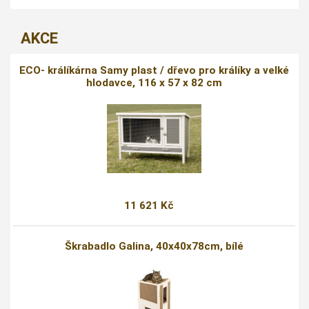
AKCE
ECO- králíkárna Samy plast / dřevo pro králíky a velké
hlodavce, 116 x 57 x 82 cm
11 621 Kč
Škrabadlo Galina, 40x40x78cm, bílé