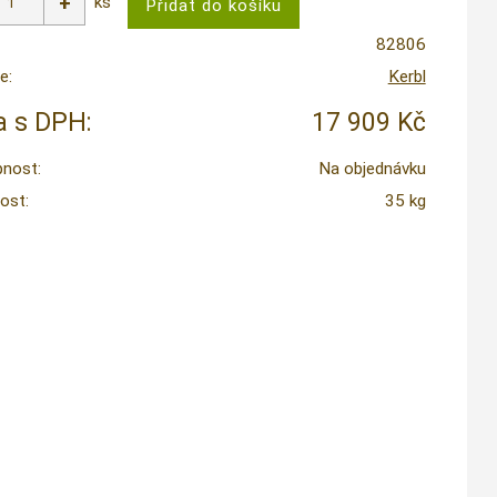
ks
82806
e:
Kerbl
 s DPH:
17 909 Kč
nost:
Na objednávku
ost:
35 kg