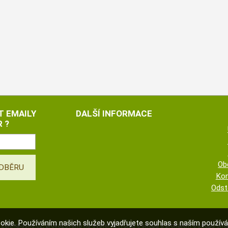
T EMAILY
DALŠÍ INFORMACE
 ?
Ob
Kon
Odst
okie. Používáním našich služeb vyjadřujete souhlas s naším použí
©
zelenalaska.cz
,
provozováno na systému
tvorba e-shopu
a
pronájem e-shopu
Shop