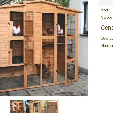
Kód:
Výrobc
Cena
Dostup
Hmotn