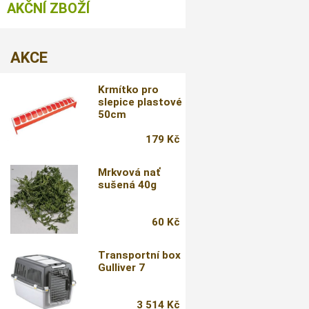
AKČNÍ ZBOŽÍ
AKCE
Krmítko pro
slepice plastové
50cm
179 Kč
Mrkvová nať
sušená 40g
60 Kč
Transportní box
Gulliver 7
3 514 Kč