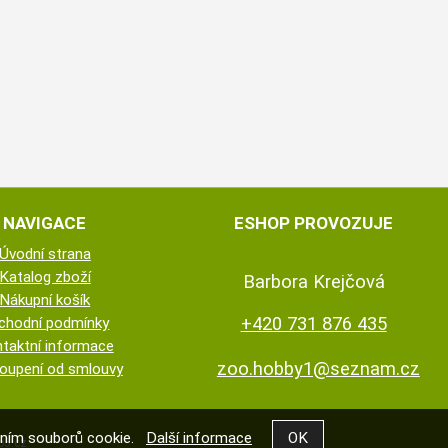
NAVIGACE
ESHOP PROVOZUJE
Úvodní strana
Katalog zboží
Barbora Krejčová
Nákupní košík
+420 731 876 435
chodní podmínky
taktní informace
zoo.hobby1@seznam.cz
oupení od smlouvy
váním souborů cookie.
Další informace
5.cz