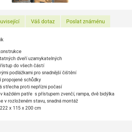
uvisející
Váš dotaz
Poslat známénu
ík
 konstrukce
tatných dveří uzamykatelných
řístup do všech částí
vými podlážkami pro snadnější čištění
í propojené schůdky
á střecha proti nepřízni počasí
 v každém patře s přístupem zvenčí, rampa, dvě bidýlka
e v rozloženém stavu, snadná montáž
 222 x 115 x 200 cm