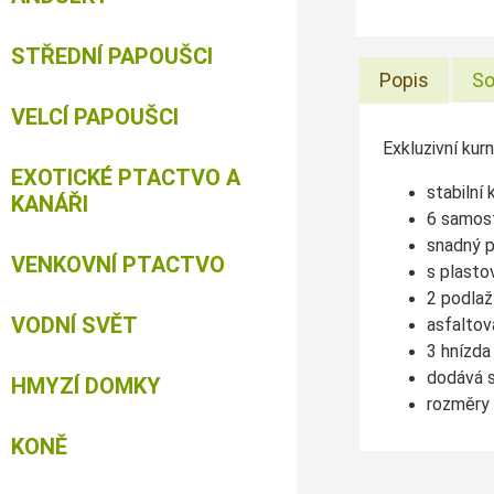
STŘEDNÍ PAPOUŠCI
Popis
So
VELCÍ PAPOUŠCI
Exkluzivní kurn
EXOTICKÉ PTACTVO A
stabilní
KANÁŘI
6 samos
snadný p
VENKOVNÍ PTACTVO
s plasto
2 podlaž
VODNÍ SVĚT
asfaltov
3 hnízda
dodává s
HMYZÍ DOMKY
rozměry
KONĚ