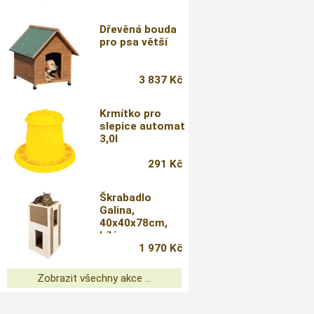
Dřevěná bouda
pro psa větší
3 837 Kč
Krmítko pro
slepice automat
3,0l
291 Kč
Škrabadlo
Galina,
40x40x78cm,
bílé
1 970 Kč
Zobrazit všechny akce ...