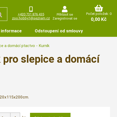
Počet položek: 0
+420 731 876 435
Přihlásit se
zoo.hobby1@seznam.cz
Zaregistrovat se
0,00 Kč
 informace
Odstoupení od smlouvy
ce a domácí ptactvo - Kurník
 pro slepice a domácí
y 220x115x200cm.