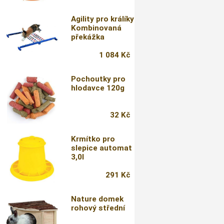
Agility pro králíky
Kombinovaná
překážka
1 084 Kč
Pochoutky pro
hlodavce 120g
32 Kč
Krmítko pro
slepice automat
3,0l
291 Kč
Nature domek
rohový střední