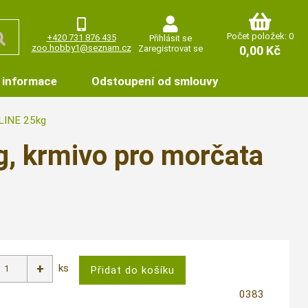
Počet položek: 0
+420 731 876 435
Přihlásit se
zoo.hobby1@seznam.cz
Zaregistrovat se
0,00 Kč
 informace
Odstoupení od smlouvy
LINE 25kg
kg, krmivo pro morčata
ks
0383