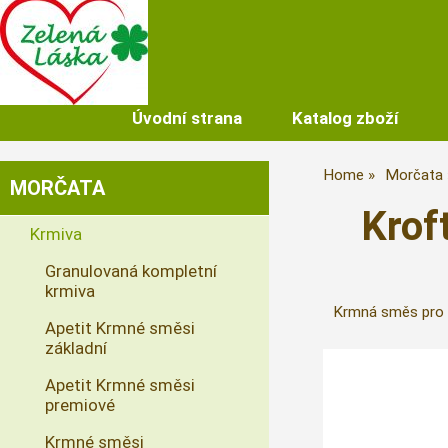
Úvodní strana
Katalog zboží
Home
Morčata
MORČATA
Krof
Krmiva
Granulovaná kompletní
krmiva
Krmná směs pro 
Apetit Krmné směsi
základní
Apetit Krmné směsi
premiové
Krmné směsi