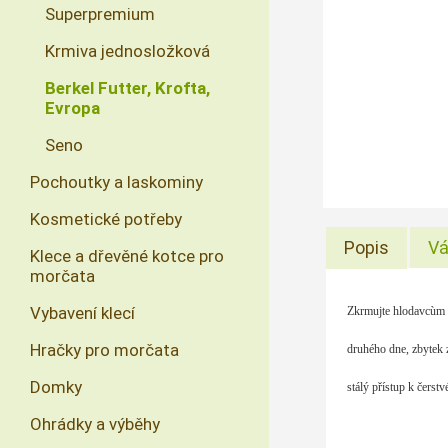
Superpremium
Krmiva jednosložková
Berkel Futter, Krofta,
Evropa
Seno
Pochoutky a laskominy
Kosmetické potřeby
Popis
Vá
Klece a dřevěné kotce pro
morčata
Vybavení klecí
Zkrmujte hlodavcùm v
Hračky pro morčata
druhého dne, zbytek 
Domky
stálý přístup k čerstv
Ohrádky a výběhy