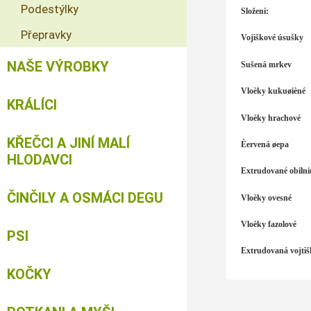
Podestýlky
Složení:
Přepravky
Vojìškové úsušky
NAŠE VÝROBKY
Sušená mrkev
Vloèky kukuøièné
KRÁLÍCI
Vloèky hrachové
KŘEČCI A JINÍ MALÍ
Èervená øepa
HLODAVCI
Extrudované obilni
ČINČILY A OSMÁCI DEGU
Vloèky ovesné
Vloèky fazolové
PSI
Extrudovaná vojtìš
KOČKY