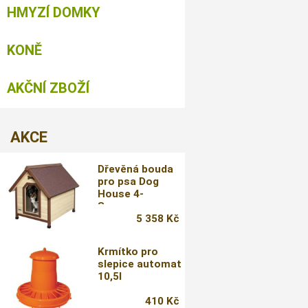
HMYZÍ DOMKY
KONĚ
AKČNÍ ZBOŽÍ
AKCE
Dřevěná bouda
pro psa Dog
House 4-
Seasons
5 358 Kč
Krmítko pro
slepice automat
10,5l
410 Kč