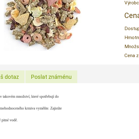
Výrobc
Cena
Dostup
Hmotn
Množstv
Cena z
š dotaz
Poslat známénu
 takovém množství, které spotřebují do
znehodnoceného krmiva vyměňte. Zajistìte
é pitné vodě.