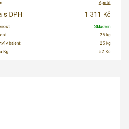
e:
Apetit
 s DPH:
1 311 Kč
nost:
Skladem
ost:
25 kg
í v balení:
25 kg
a Kg:
52 Kč