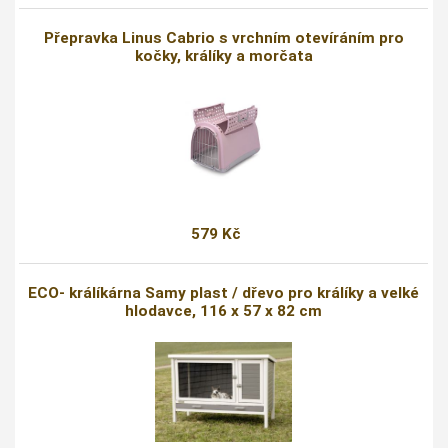
Přepravka Linus Cabrio s vrchním otevíráním pro
kočky, králíky a morčata
579 Kč
ECO- králíkárna Samy plast / dřevo pro králíky a velké
hlodavce, 116 x 57 x 82 cm