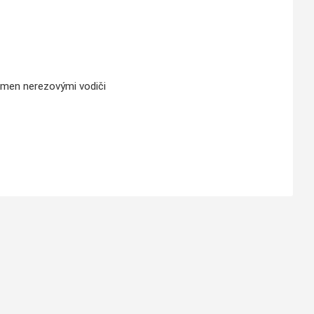
ramen
nerezovými
vodiči