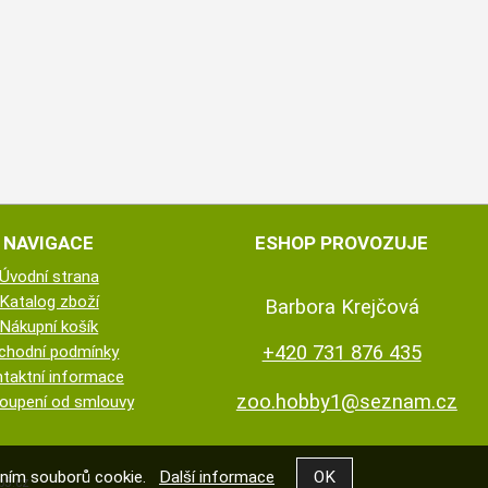
NAVIGACE
ESHOP PROVOZUJE
Úvodní strana
Katalog zboží
Barbora Krejčová
Nákupní košík
+420 731 876 435
chodní podmínky
taktní informace
zoo.hobby1@seznam.cz
oupení od smlouvy
váním souborů cookie.
Další informace
5.cz