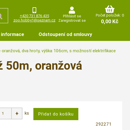
Počet položek: 0
+420 731 876 435
Přihlásit se
zoo.hobby1@seznam.cz
Zaregistrovat se
0,00 Kč
 informace
Odstoupení od smlouvy
 oranžová, dva hroty, výška 106cm, s možností elektrifikace
ž 50m, oranžová
ks
292271