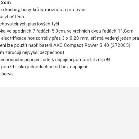
112cm
o kachny, husy, krůty, možnost i pro ovce
ka zhuštěná
ichovatelných plastových tyčí
 oka ve spodních 7 řadách 5,9cm, ve vrchních dvou řadách 11,8cm
t
electrifikace
horizontály
přes
3
x
0,20 mm, síť má vedený jeden p
ení
lze použít
např.
baterii
AKO
Compact Power
B 40 (372005)
cm
zaručují
nejvyšší
bezpečnost
jednoduché připojení sítě k napájení
pomocí
Litzclip
®
použít i jako jednoduchou síť bez napájení
 barva