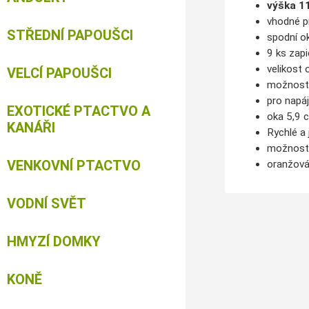
výška 
vhodné pr
STŘEDNÍ PAPOUŠCI
spodní o
9 ks zap
velikost
VELCÍ PAPOUŠCI
možnos
pro
napáj
EXOTICKÉ PTACTVO A
oka 5,9
KANÁŘI
Rychlé a
možnost 
VENKOVNÍ PTACTVO
oranžová
VODNÍ SVĚT
HMYZÍ DOMKY
KONĚ