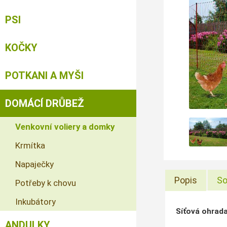
PSI
KOČKY
POTKANI A MYŠI
DOMÁCÍ DRŮBEŽ
Venkovní voliery a domky
Krmítka
Napaječky
Popis
So
Potřeby k chovu
Inkubátory
Síťová ohrad
ANDULKY