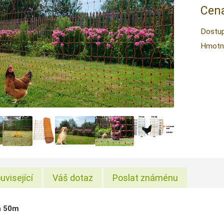
Cena
Dostup
Hmotn
uvisející
Váš dotaz
Poslat známénu
a 50m