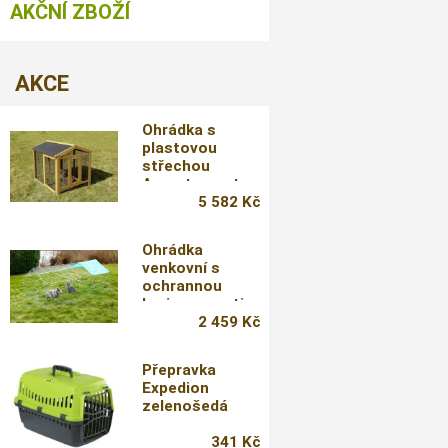
AKČNÍ ZBOŽÍ
AKCE
Ohrádka s
plastovou
střechou
Appartement
Pro,
5 582 Kč
115x85x90cm
Ohrádka
venkovní s
ochrannou
barierou proti
podhrabání
2 459 Kč
Přepravka
Expedion
zelenošedá
341 Kč