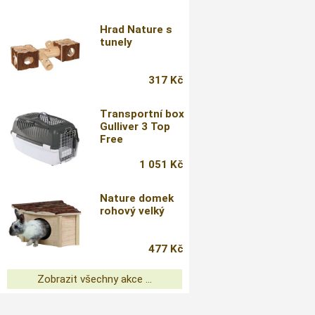
Hrad Nature s
tunely
317 Kč
Transportní box
Gulliver 3 Top
Free
1 051 Kč
Nature domek
rohový velký
477 Kč
Zobrazit všechny akce ...