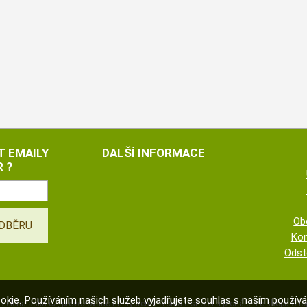
T EMAILY
DALŠÍ INFORMACE
 ?
Ob
Kon
Odst
okie. Používáním našich služeb vyjadřujete souhlas s naším použí
©
zelenalaska.cz
,
provozováno na systému
tvorba e-shopu
a
pronájem e-shopu
Shop