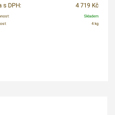
 s DPH:
4 719 Kč
nost:
Skladem
ost:
4 kg