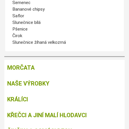
Semenec
Bananové chipsy
Saflor
Slunečnice bílá
Pšenice
Čirok
Slunečnice žíhaná velkozrná
MORČATA
NAŠE VÝROBKY
KRÁLÍCI
KŘEČCI A JINÍ MALÍ HLODAVCI