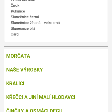
Čirok
Kukuřice
Slunečnice černá
Slunečnice žíhaná - velkozrná
Slunečnice bílá
Cardi
MORČATA
NAŠE VÝROBKY
KRÁLÍCI
KŘEČCI A JINÍ MALÍ HLODAVCI
ČINČILY A OSMÁCI DEGU