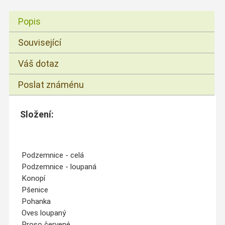
Popis
Související
Váš dotaz
Poslat známénu
Složení:
Podzemnice - celá
Podzemnice - loupaná
Konopí
Pšenice
Pohanka
Oves loupaný
Proso červené