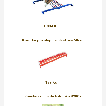
1 084 Kč
Krmítko pro slepice plastové 50cm
179 Kč
Snůškové hnízdo k domku 82807