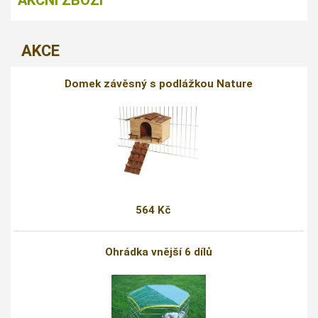
AKČNÍ ZBOŽÍ
AKCE
Domek závěsný s podlážkou Nature
564 Kč
Ohrádka vnější 6 dílů