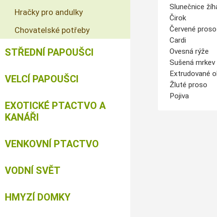
Slunečnice ží
Hračky pro andulky
Čirok
Červené proso
Chovatelské potřeby
Cardi
STŘEDNÍ PAPOUŠCI
Ovesná rýže
Sušená mrkev
Extrudované ob
VELCÍ PAPOUŠCI
Žluté proso
Pojiva
EXOTICKÉ PTACTVO A
KANÁŘI
VENKOVNÍ PTACTVO
VODNÍ SVĚT
HMYZÍ DOMKY