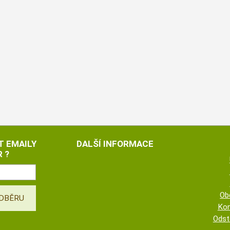
T EMAILY
DALŠÍ INFORMACE
 ?
Ob
Kon
Odst