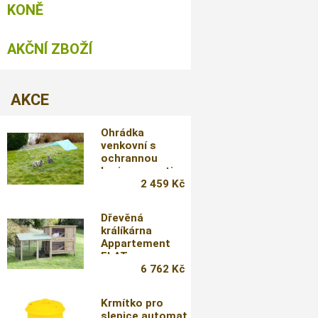
KONĚ
AKČNÍ ZBOŽÍ
AKCE
Ohrádka
venkovní s
ochrannou
barierou proti
podhrabání
2 459 Kč
Dřevěná
králíkárna
Appartement
FLAT
6 762 Kč
Krmítko pro
slepice automat