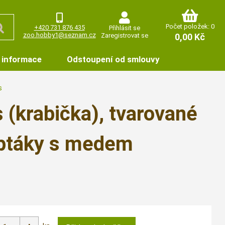
Počet položek: 0
+420 731 876 435
Přihlásit se
zoo.hobby1@seznam.cz
Zaregistrovat se
0,00 Kč
 informace
Odstoupení od smlouvy
s
s (krabička), tvarované
 ptáky s medem