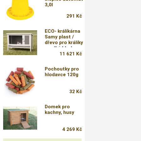
3,0l
291 Kč
ECO- králíkárna
Samy plast /
dřevo pro králíky
a velké hlodavce,
116 x 57 x 82 cm
11 621 Kč
Pochoutky pro
hlodavce 120g
32 Kč
Domek pro
kachny, husy
4 269 Kč