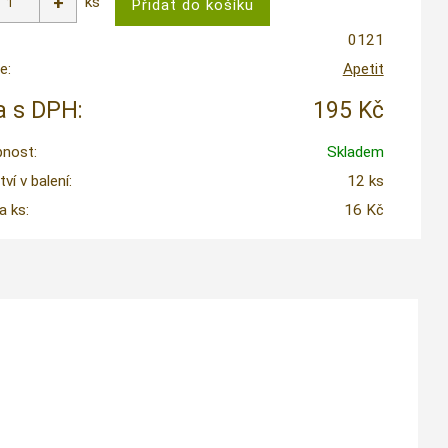
ks
0121
e:
Apetit
 s DPH:
195 Kč
nost:
Skladem
í v balení:
12 ks
a ks:
16 Kč