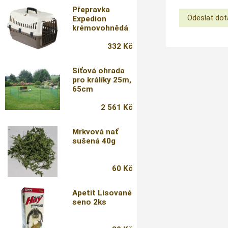
Přepravka
Expedion
krémovohnědá
332 Kč
Síťová ohrada
pro králíky 25m,
65cm
2 561 Kč
Mrkvová nať
sušená 40g
60 Kč
Apetit Lisované
seno 2ks