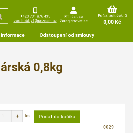
Počet položek: 0
+420 731 876 435
Přihlásit se
zoo.hobby1@seznam.cz
Zaregistrovat se
0,00 Kč
 informace
Odstoupení od smlouvy
nárská 0,8kg
ks
0029