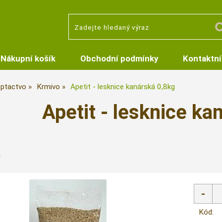
Nákupní košík
Obchodní podmínky
Kontaktní
 ptactvo
Krmivo
Apetit - lesknice kanárská 0,8kg
Apetit - lesknice ka
á
Kód: