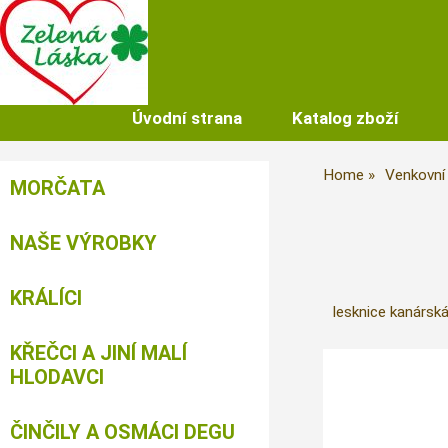
Úvodní strana
Katalog zboží
Home
Venkovní
MORČATA
NAŠE VÝROBKY
KRÁLÍCI
lesknice kanársk
KŘEČCI A JINÍ MALÍ
HLODAVCI
ČINČILY A OSMÁCI DEGU