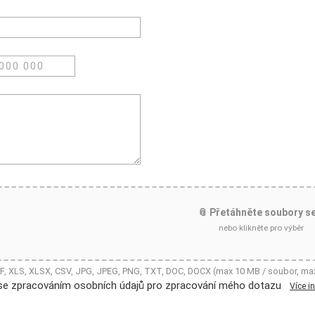
📎 Přetáhněte soubory s
nebo klikněte pro výběr
DF, XLS, XLSX, CSV, JPG, JPEG, PNG, TXT, DOC, DOCX (max 10 MB / soubor, ma
se zpracováním osobních údajů pro zpracování mého dotazu
Více i