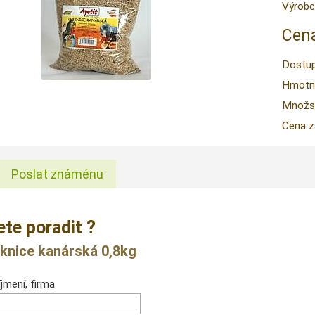
Výrobc
Cena
Dostup
Hmotn
Množstv
Cena z
Poslat známénu
ete poradit ?
esknice kanárská 0,8kg
jmení, firma