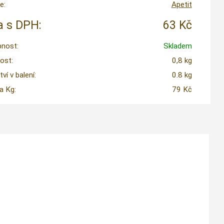
e:
Apetit
 s DPH:
63 Kč
nost:
Skladem
ost:
0,8 kg
í v balení:
0.8 kg
a Kg:
79 Kč