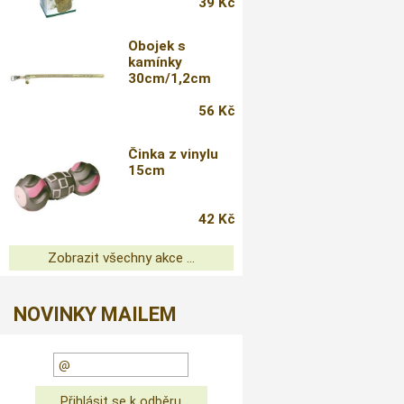
39 Kč
Obojek s
kamínky
30cm/1,2cm
56 Kč
Činka z vinylu
15cm
42 Kč
Zobrazit všechny akce ...
NOVINKY MAILEM