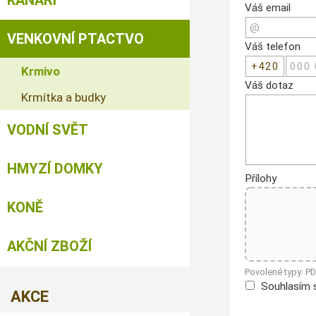
KANÁŘI
Váš email
VENKOVNÍ PTACTVO
Váš telefon
Krmivo
Váš dotaz
Krmítka a budky
VODNÍ SVĚT
HMYZÍ DOMKY
Přílohy
KONĚ
AKČNÍ ZBOŽÍ
Povolené typy: P
Souhlasím 
AKCE