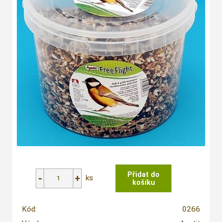
ks
Kód:
0266