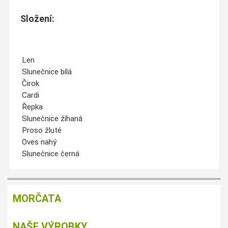
Složení:
Len
Slunečnice bílá
Čirok
Cardi
Řepka
Slunečnice žíhaná
Proso žluté
Oves nahý
Slunečnice černá
MORČATA
NAŠE VÝROBKY