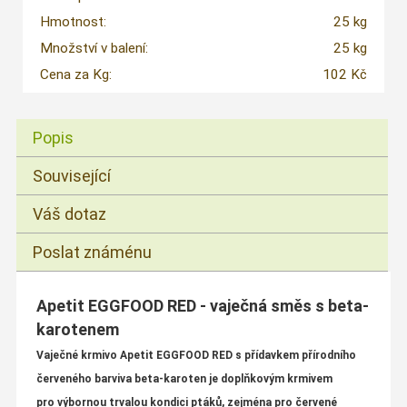
Hmotnost:
25 kg
Množství v balení:
25 kg
Cena za Kg:
102 Kč
Popis
Související
Váš dotaz
Poslat známénu
Apetit EGGFOOD RED - vaječná směs s beta-
karotenem
Vaječné krmivo Apetit EGGFOOD RED s přídavkem přírodního
červeného barviva beta-karoten je doplňkovým krmivem
pro výbornou trvalou kondici ptáků, zejména pro červené