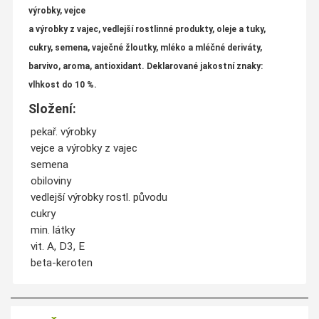
výrobky, vejce
a výrobky z vajec, vedlejší rostlinné produkty, oleje a tuky,
cukry, semena, vaječné žloutky, mléko a mléčné deriváty,
barvivo, aroma, antioxidant. Deklarované jakostní znaky:
vlhkost do 10 %.
Složení:
pekař. výrobky
vejce a výrobky z vajec
semena
obiloviny
vedlejší výrobky rostl. původu
cukry
min. látky
vit. A, D3, E
beta-keroten