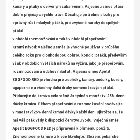
kanáry a ptáky s červeným zabarvením. Vaječnou směs ptáci
dobře přijímají a rychle tráví. Obsahuje potřebné složky pro
správný růst mladých ptáků, pro zvýšené nároky dospělých
ptáků
v období rozmnožování a také v období přepeřování.
Krmný návod: Vaječnou směs je vhodné používat v průběhu
celého roku pro dlouhodobou dobrou kondici ptáků, především
však v obdobích větších nároků na výživu, jako je přepeřování,
rozmnožování a odchov mláďat. Vaječná směs Apetit
EGGFOOD RED je vhodná pro zebřičky, kanáry, andulky, korely,
agapornise a všechny další druhy semenožravých ptáků.
Přidávejte do krmiva celoročně 3x týdně v množství 25% denní
dávky krmiva. Během přepeřování a rozmnožování podávejte
v množství 25% denní krmné dávky každý den. Ujistěte se, že
má váš pták vždy k dispozici čerstvou vodu. Vaječná směs
Apetit EGGFOOD RED je připravená k přímému použití.
Znehodnocené krmivo z klece likvidujte. Složení: pekařské